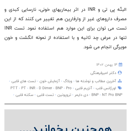
البتّه پی تی و INR در اثر بیماریهای خونی، نارسایی کبدی و
مصرف داروهای غیر از وارفارین هم تغییر می کنند که از این
تست می توان برای این موارد هم استفاده نمود. تست INR
تنها در عرض چد ثانیه و با استفاده از نمونه انگشت و خون
مویرگی انجام می شود.
14 بهمن 1402
دکتر امیرفرهنگی
آخرین مطالب و نوشته ها
-
وبلاگ
-
آزمایش خون
-
تست های قلبی
-
اورژانس قلب
-
آنزیم قلبی
-
Pro
-
BNP
-
D Dimer
-
INR
-
PT
-
PTT
NT Pro BNP
-
BNP
-
دی دایمر
-
تروپونین
-
تست قلبی
-
سکته قلبی
-
همچنین بخوانید....