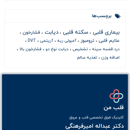
برچسب‌ها
بیماری قلبی
سکته قلبی
دیابت
فشارخون
علایم قلبی
ترومبوز
آمبولی ریه
آریتمی
DVT
درد قفسه سینه
تشخیص
دیابت نوع دو
فشارخون بالا
اضافه وزن
تغذیه سالم
قلب من
کلینیک فوق تخصصی قلب و عروق
دکتر عبداله امیرفرهنگی