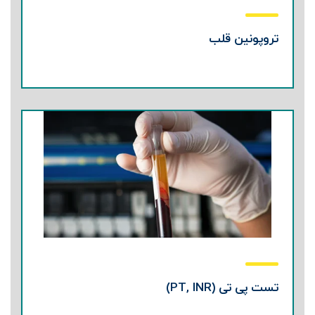
تروپونین قلب
تست پی تی (PT, INR)